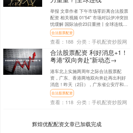
举报 文章作者 下午市场零距离合法股票
配资 相关视频 01'54'' 市场对以伊冲突担
忧缓解 国际油价23日重挫丨全球连线
146 06....
合法股票配资
查看：
188
分类：
手机配资炒股网
合法股票配资 利好消息+1！
粤港“双向奔赴”新动态→
港车北上实施两周年之际合法股票配
资，广东、香港两地双向奔赴再出利好
消息！昨天（2日），广东省公安厅和香
港特区政府运输及物流局公布了粤车南
合法股票配资
下最新进展。 粤车南下有....
查看：
118
分类：
手机配资炒股网
辉煌优配配资文章已加载完成