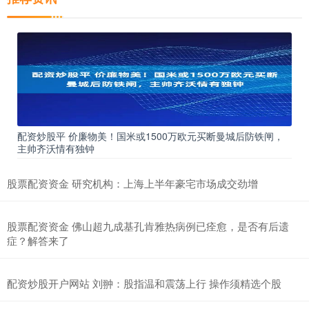
配资炒股平 价廉物美！国米或1500万欧元买断曼城后防铁闸，
主帅齐沃情有独钟
股票配资资金 研究机构：上海上半年豪宅市场成交劲增
股票配资资金 佛山超九成基孔肯雅热病例已痊愈，是否有后遗
症？解答来了
配资炒股开户网站 刘翀：股指温和震荡上行 操作须精选个股