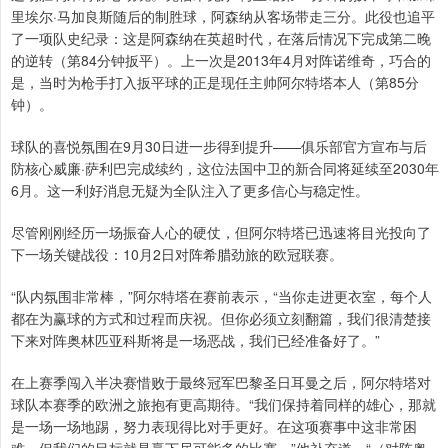
里埃尔·马加良斯随后的制胜球，阿森纳从客场带走三分。此役也追平
了一项队史纪录：这是阿森纳在英超时代，在落后情况下完成第二晚
的逆转（第84分钟扳平）。上一次是2013年4月对阵诺维奇，巧合的
是，当时为枪手打入扳平球的正是现任主帅阿尔特塔本人（第85分
钟）。
球队的喜悦氛围在9月30日进一步得到提升——俱乐部官方宣布与后
防核心威廉·萨利巴完成续约，这位法国中卫的新合同将延续至2030年
6月。这一利好消息无疑为全队注入了更多信心与稳定性。
尽管刚刚经历一场振奋人心的硬仗，但阿尔特塔已迅速将目光投向了
下一场关键战役：10月2日对阵希腊劲旅的欧冠联赛。
“队内氛围非常棒，”阿尔特塔在赛前表示，“当你走进更衣室，每个人
都在为赢球的方式和过程而庆祝。但你必须立刻翻篇，我们很清楚接
下来对阵奥林匹亚科斯将是一场恶战，我们已经准备好了。”
在上赛季闯入半决赛惜败于最终冠军巴黎圣日耳曼之后，阿尔特塔对
球队本赛季的欧洲之旅抱有更高期待。“我们保持着同样的雄心，那就
是一场一场地踢，努力表现得比对手更好。在这项赛事中这非常困