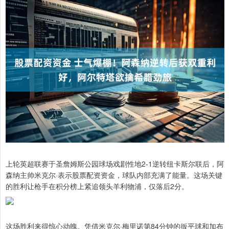
上轮英超联赛于圣詹姆斯公园球场戏剧性地2-1逆转纽卡斯尔联后，阿
森纳主帅米克尔·表示股票配资资金，球队内部充满了能量。这场关键
的胜利让枪手在积分榜上紧追领头羊利物浦，仅落后2分。
这场胜利来得惊心动魄。凭借米克尔·梅里诺第84分钟的扳平球和加布