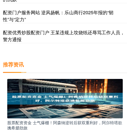
配资门户服务网站 逆风扬帆：乐山商行2025年报的“韧
性”与“定力”
配资优秀炒股配资门户 王某违规上坟烧纸还辱骂工作人员，
警方通报
推荐资讯
股票配资资金 士气爆棚！阿森纳逆转后获双重利好，阿尔特塔欲
擒希腊劲旅