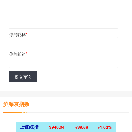
你的昵称
*
你的邮箱
*
提交评论
沪深京指数
上证综指
3940.04
+39.68
+1.02%