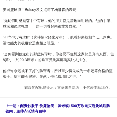
美国篮球博主Betsey发文点评了杨瀚森的表现：
“无论何时杨瀚森手中有球，他的潜力都是清晰而明显的。他的手感、
球感和传球视野——这一切看起来都非常自然。”
“但当他没有球时（这种情况经常发生），他看起来就相当……迷失。
运动能力的极度缺乏也相当明显。”
“当你看到他送出的那些传球时，你会忍不住想这家伙是真有东西。但
8英寸（约20.3厘米）的垂直弹跳高度确实让人担心。
他或许永远成不了好的防守者，所以至少得先成为一名还算合格的篮
板手。这可能会很难。显然，他也得增肌才行。”
辉煌优配配资提示：文章来自网络，不代表本站观点。
上一篇：
配资炒股平 价廉物美！国米或1500万欧元买断曼城后防
铁闸，主帅齐沃情有独钟