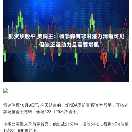
雷速体育10月9日讯 今天结束的一场NBA季前赛 配资炒股平，开拓者
客场被勇士逆转，全场123-129不敌勇士。
本场比赛迎来季前赛首秀，他出战21分钟，投篮5中2，得到4分4篮板
1助攻，6犯被罚下。