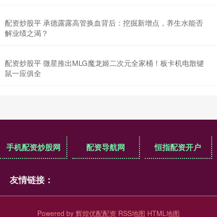
配资炒股平 承德露露高管换血背后：挖掘新增点，养生水能否
解业绩之渴？
配资炒股平 微星推出MLG魔龙姬二次元全家桶！板卡机电散键
鼠一应俱全
手机配资炒股网
配资导航网
恒指配资开户
友情链接：
Powered by
辉煌优配配资
RSS地图
HTML地图